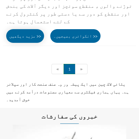
توڑنے والوں ، منقطع سوئچز اور دیگر آلات کی بندش
اور منقطع کو دور سے یا دستی طور پر کنٹرول کرنے
کے لئے استعمال ہوتا ہے۔
انکوائری بھیجیں۔ >>
مزید دیکھیں >>
«
1
»
یٹائی لاک چین میں ایک پیشہ ور وہ صنف صنعت کار اور سپلائر
ہے۔ یہاں ہماری فیکٹری سے معیاری مصنوعات درآمد کرنے میں
خوش آمدید۔
خبروں کی سفارشات