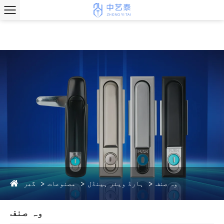
گھر
وہ صنف
ہارڈ ویئر ہینڈل
مصنوعات
وہ صنف