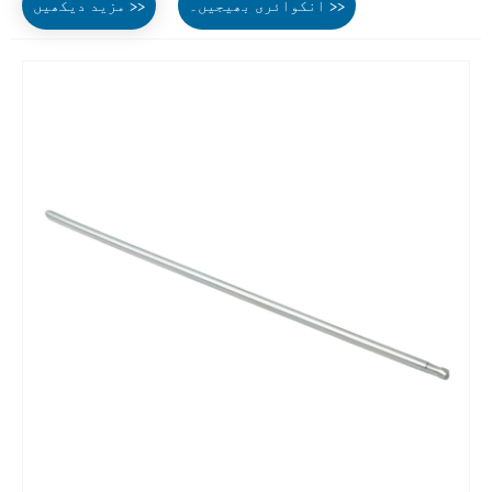
انکوائری بھیجیں۔ >>
مزید دیکھیں >>