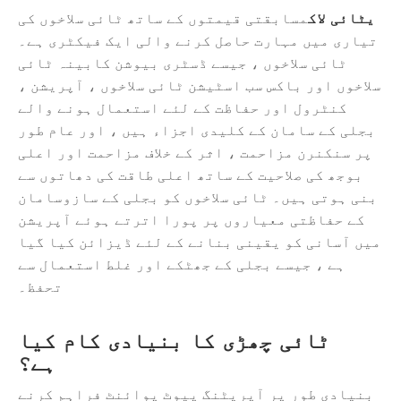
یٹائی لاک
مسابقتی قیمتوں کے ساتھ ٹائی سلاخوں کی
تیاری میں مہارت حاصل کرنے والی ایک فیکٹری ہے۔
ٹائی سلاخوں ، جیسے ڈسٹری بیوشن کابینہ ٹائی
سلاخوں اور باکس سب اسٹیشن ٹائی سلاخوں ، آپریشن ،
کنٹرول اور حفاظت کے لئے استعمال ہونے والے
بجلی کے سامان کے کلیدی اجزاء ہیں ، اور عام طور
پر سنکنرن مزاحمت ، اثر کے خلاف مزاحمت اور اعلی
بوجھ کی صلاحیت کے ساتھ اعلی طاقت کی دھاتوں سے
بنی ہوتی ہیں۔ ٹائی سلاخوں کو بجلی کے سازوسامان
کے حفاظتی معیاروں پر پورا اترتے ہوئے آپریشن
میں آسانی کو یقینی بنانے کے لئے ڈیزائن کیا گیا
ہے ، جیسے بجلی کے جھٹکے اور غلط استعمال سے
تحفظ۔
ٹائی چھڑی کا بنیادی کام کیا
ہے؟
بنیادی طور پر آپریٹنگ پیوٹ پوائنٹ فراہم کرنے