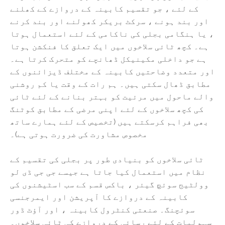
کے لئے ، جو تقسیم کابینہ کے دروازے کے کھلنے
اور بند ہونے ، سرکٹ بریکر کھولنے اور بند کرنے
، یا ہنگامی بجلی کی ناکامی کے لئے استعمال ہوتا
ہے۔ کچھ ٹائی سلاخوں میں ایک تعلق کا فنکشن ہوتا
ہے جو داخلی مکینیکل ڈھانچے کو متحرک کرتا ہے۔
اور متعدد وضاحتیں کابینہ کے مختلف ڈیزائنوں کے
مطابق ڈھال سکتی ہیں۔ ہم رات کے وقت یا کم روشنی
والے ماحول میں مرئیت کو بہتر بنانے کے لئے ٹائی
کی کچھ سلاخوں کے لئے اپنی مرضی کے مطابق کوٹنگ
بھی فراہم کرسکتے ہیں (تخصیص کے لئے ہمارے ساتھ
مخصوص مشاورت کی ضرورت ہوتی ہے)۔
ٹائی سلاخوں کو بنیادی طور پر بجلی کی تقسیم کے
نظام میں استعمال کیا جاتا ہے جیسے جی جی ڈی لو
وولٹیج سوئچ گیئر ، باکس قسم کے سب اسٹیشنوں کی
کابینہ کے دروازے کا آپریشن اور ایمرجنسی
سوئچنگ۔ صنعتی کنٹرول کابینہ ، اور آؤٹ ڈور
سہولیات کے لئے رسائی کے دروازے کی ٹائی سلاخوں۔