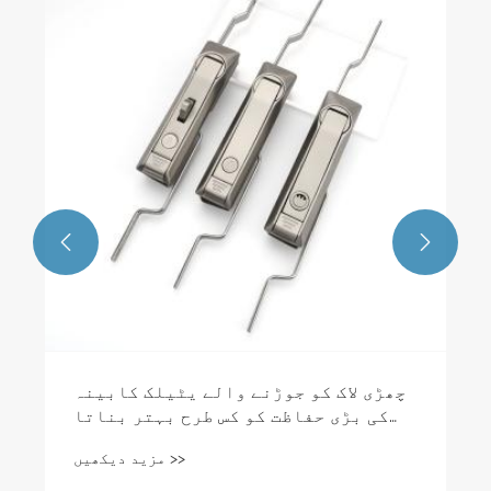
ہارڈ ویئر کا قبضہ: دروازوں اور
کابینہ کا پوشیدہ ہیرو
مزید دیکھیں >>

