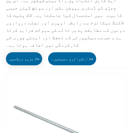
ایک قابل اعتماد پل راڈ مینوفیکچر ہے۔ اس پل
چھڑی کو ڈسٹری بیوشن بکس اور سوئچ گیئر جیسی
کابینہ میں استعمال کیا جاسکتا ہے۔ لاک پلیٹ کا
لاکنگ میکانزم سے رابطہ اوپری اور نچلے دروازوں
دونوں کے مطابقت پذیر تالے کی سہولت فراہم کرتا
ہے ، جس سے سیکیورٹی کے تحفظ اور اینٹی چوری کی
کارکردگی میں اضافہ ہوتا ہے۔
انکوائری بھیجیں۔ >>
مزید دیکھیں >>