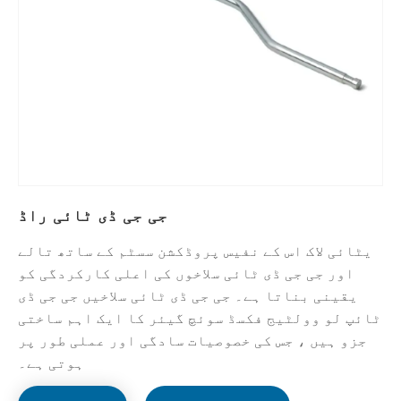
جی جی ڈی ٹائی راڈ
یٹائی لاک اس کے نفیس پروڈکشن سسٹم کے ساتھ تالے
اور جی جی ڈی ٹائی سلاخوں کی اعلی کارکردگی کو
یقینی بناتا ہے۔ جی جی ڈی ٹائی سلاخیں جی جی ڈی
ٹائپ لو وولٹیج فکسڈ سوئچ گیئر کا ایک اہم ساختی
جزو ہیں ، جس کی خصوصیات سادگی اور عملی طور پر
ہوتی ہے۔