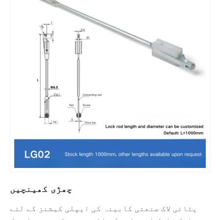
چھڑی کھینچیں
یٹائی لاک صنعتی کابینہ کی ایپلی کیشنز کے لئے