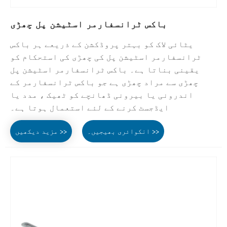
باکس ٹرانسفارمر اسٹیشن پل چھڑی
یٹائی لاک کو بہتر پروڈکشن کے ذریعے ہر باکس
ٹرانسفارمر اسٹیشن پل کی چھڑی کی استحکام کو
یقینی بناتا ہے۔ باکس ٹرانسفارمر اسٹیشن پل
چھڑی سے مراد چھڑی ہے جو باکس ٹرانسفارمر کے
اندرونی یا بیرونی ڈھانچے کو ٹھیک ، مدد یا
ایڈجسٹ کرنے کے لئے استعمال ہوتا ہے۔
انکوائری بھیجیں۔ >>
مزید دیکھیں >>