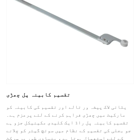
تقسیم کابینہ پل چھڑی
یٹائی لاک پیشہ ور تالے اور تقسیم کی کابینہ کو
مارکیٹ میں چھڑی فراہم کرنے کے لئے پرعزم ہے۔
تقسیم کابینہ پل راڈ ایک کلیدی مکینیکل جزو ہے
جو بجلی کی تقسیم کے نظام میں سوئچ گیئر کو چلانے
کے لئے استعمال ہوتا ہے ، بنیادی طور پر سرکٹ